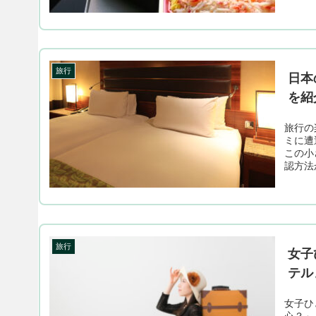
旅行
日本
を紹
旅行の
ミに遭
この小
認方法
旅行
女子
テル
女子ひ
心？」