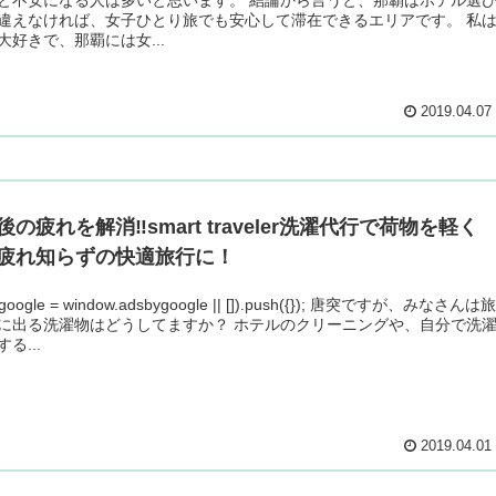
違えなければ、女子ひとり旅でも安心して滞在できるエリアです。 私
大好きで、那覇には女...
2019.04.07
後の疲れを解消‼︎smart traveler洗濯代行で荷物を軽く
疲れ知らずの快適旅行に！
ygoogle = window.adsbygoogle || []).push({}); 唐突ですが、みなさんは
に出る洗濯物はどうしてますか？ ホテルのクリーニングや、自分で洗
る...
2019.04.01