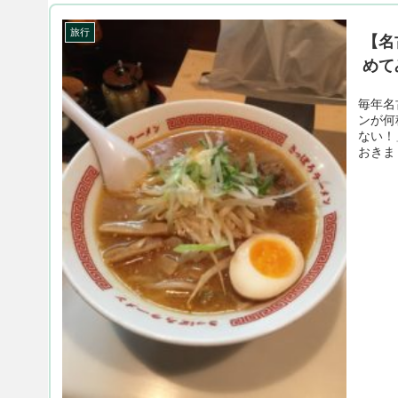
旅行
【名
めて
毎年名
ンが何
ない！
おきまし