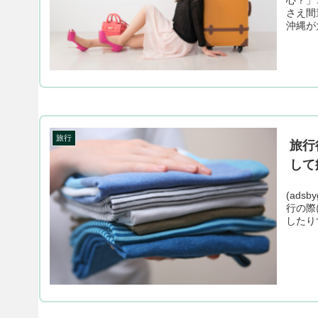
さえ間
沖縄が
旅行
旅行
して
(adsb
行の際
したりす