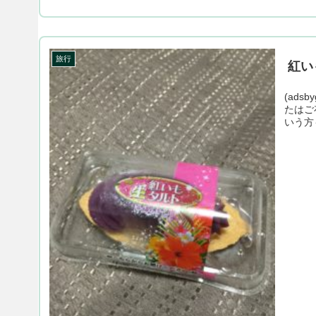
旅行
紅い
(adsb
たはご
いう方も