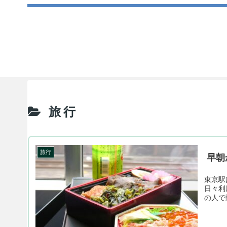
旅行
旅行
早朝
東京駅
日々利
の人で