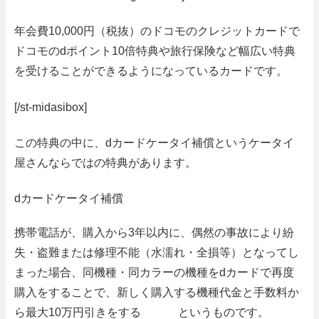
年会費
10
,
000
円（税抜）のドコモのクレジットカードで
ドコモの
d
ポイント
10
倍特典や旅行保険など幅広い特典
を受けることができるようになっているカードです。
[/st-midasibox]
この特典の中に、
dカードケータイ補償
というケータイ
屋さんならではの特典があります。
dカードケータイ補償
携帯電話が、購入から
3
年以内に、偶然の事故により紛
失・盗難または修理不能（水濡れ・全損等）となってし
まった場合、同機種・同カラーの機種を
d
カードで再度
購入をすることで、新しく購入する
機種代金と手数料か
ら最大10万円引き
をする というものです。