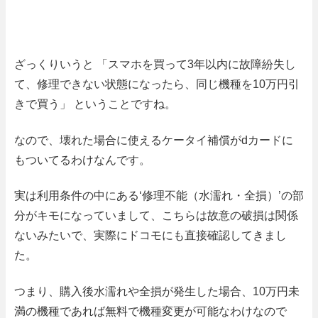
ざっくりいうと
「スマホを買って
3
年以内に故障紛失し
て、修理できない状態になったら、同じ機種を
10
万円引
きで買う」
ということですね。
なので、壊れた場合に使えるケータイ補償が
d
カードに
もついてるわけなんです。
実は利用条件の中にある‘修理不能（水濡れ・全損）’の部
分がキモになっていまして、こちらは故意の破損は関係
ないみたいで、実際にドコモにも直接確認してきまし
た。
つまり、購入後水濡れや全損が発生した場合、
10
万円未
満の機種であれば
無料
で機種変更が可能
なわけなので