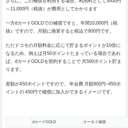
さらに、この補償を利用する場合、利用料として
3000
円
～
11
,
000
円（税抜）が費用としてかかります
一方
d
カード
GOLD
での補償ですと、年間
10
,
000
円（税
抜）ですので、月額に換算すると税込で
900
円です。
ただドコモの月額料金に応じて貯まるポイントが
10
倍に
なるため、
例えば月50ポイントたまっている場合であれ
ば、dカードGOLDを契約することで 月500ポイント貯ま
ります。
差額が
450
ポイントですので、 年会費 月額
900
円
−450
ポ
イントの
450円で補償に加入ができる
イメージです。
dカードGOLD
ケータイ補償