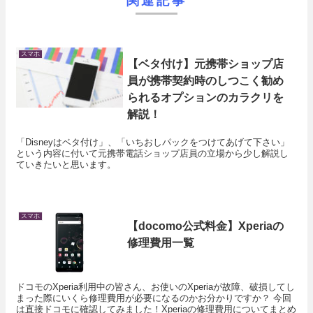
関連記事
スマホ
【ベタ付け】元携帯ショップ店
員が携帯契約時のしつこく勧め
られるオプションのカラクリを
解説！
「Disneyはベタ付け」、「いちおしパックをつけてあげて下さい」
という内容に付いて元携帯電話ショップ店員の立場から少し解説し
ていきたいと思います。
スマホ
【docomo公式料金】Xperiaの
修理費用一覧
ドコモのXperia利用中の皆さん、お使いのXperiaが故障、破損してし
まった際にいくら修理費用が必要になるのかお分かりですか？ 今回
は直接ドコモに確認してみました！Xperiaの修理費用についてまとめ