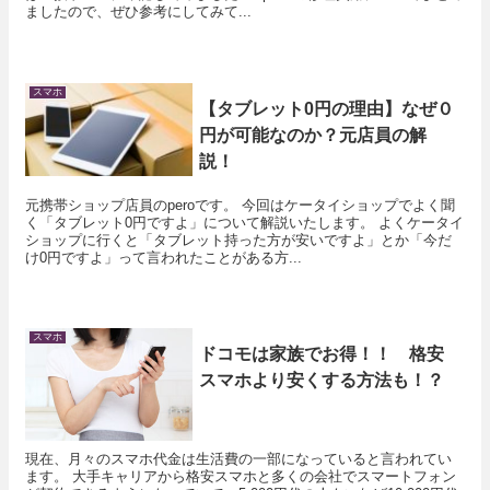
ましたので、ぜひ参考にしてみて...
スマホ
【タブレット0円の理由】なぜ０
円が可能なのか？元店員の解
説！
元携帯ショップ店員のperoです。 今回はケータイショップでよく聞
く「タブレット0円ですよ」について解説いたします。 よくケータイ
ショップに行くと「タブレット持った方が安いですよ」とか「今だ
け0円ですよ」って言われたことがある方...
スマホ
ドコモは家族でお得！！ 格安
スマホより安くする方法も！？
現在、月々のスマホ代金は生活費の一部になっていると言われてい
ます。 大手キャリアから格安スマホと多くの会社でスマートフォン