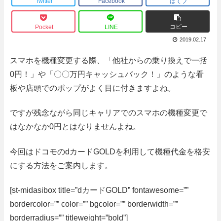
Twitter
Facebook
はてブ
コピー
Pocket
LINE
2019.02.17
スマホを機種変更する際、「他社からの乗り換えで一括
0円！」や「〇〇万円キャッシュバック！」のような看
板や店頭でのポップがよく目に付きますよね。
ですが残念ながら同じキャリアでのスマホの機種変更で
はなかなか0円とはなりませんよね。
今回はドコモのdカードGOLDを利用して
機種代金を格安
にする方法をご案内します。
[st-midasibox title=”dカードGOLD” fontawesome=””
bordercolor=”” color=”” bgcolor=”” borderwidth=””
borderradius=”” titleweight=”bold”]