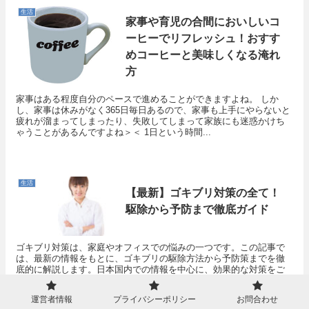
生活
家事や育児の合間においしいコ
ーヒーでリフレッシュ！おすす
めコーヒーと美味しくなる淹れ
方
家事はある程度自分のペースで進めることができますよね。 しか
し、家事は休みがなく365日毎日あるので、家事も上手にやらないと
疲れが溜まってしまったり、失敗してしまって家族にも迷惑かけち
ゃうことがあるんですよね＞＜ 1日という時間...
生活
【最新】ゴキブリ対策の全て！
駆除から予防まで徹底ガイド
ゴキブリ対策は、家庭やオフィスでの悩みの一つです。この記事で
は、最新の情報をもとに、ゴキブリの駆除方法から予防策までを徹
底的に解説します。日本国内での情報を中心に、効果的な対策をご
紹介します。ゴキブリの存在は衛生上の問題だけでなく、健康被
害...
運営者情報
プライバシーポリシー
お問合わせ