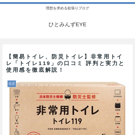
理想を求める欲張りブログ
ひとみんずEYE
【簡易トイレ、防災トイレ】非常用トイ
レ「トイレ119」の口コミ 評判と実力と
使用感を徹底解説！
生活