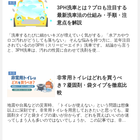
生活
3PH洗車とは？プロも注目する
最新洗車法の仕組み・手順・注
意点を解説
「洗車するたびに細かいキズが増えていく気がする」「水アカやウ
ロコ汚れがどうしても落ちない」 そんな悩みを持つ方に、近年注目
されているのが3PH（スリーピーエイチ）洗車です。 結論から言う
と、3PH洗車は、汚れの性質に合わせて洗剤を使...
生活
非常用トイレはどれを買うべ
き？凝固剤・袋タイプを徹底比
較
地震や台風などの災害時、「トイレが使えない」という問題は想像
以上に深刻です。非常用トイレを用意しておきたいと思っても、凝
固剤タイプと袋タイプの違いが分からず、どれを買えばいいのか迷
ってしまう人も多いのではないでしょうか。 この記事では、非...