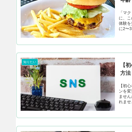
「マク
に、こ
体験を
に2〜3
知りたい
【初
方法
【初心者
ンを変
ません
れませ.