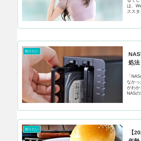
は、W
ススタジ
知りたい
NA
処法
「NA
なかっ
がわか
NASの
知りたい
【2
年齢