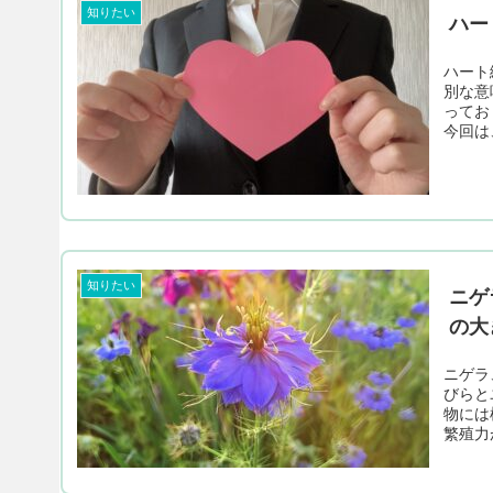
知りたい
ハー
ハート
別な意
ってお
今回は
知りたい
ニゲ
の大
ニゲラ
びらと
物には
繁殖力