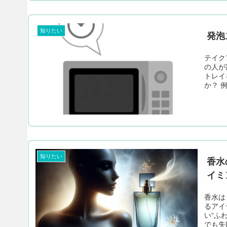
知りたい
発泡
テイク
の人が
トレイ
か？ 例
知りたい
香水
イミ
香水は
るアイ
い“ふ
でも失敗