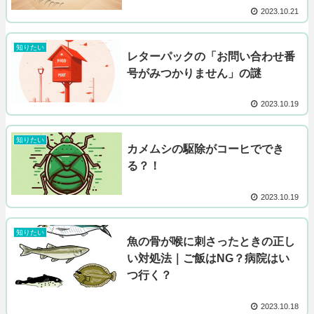
2023.10.21
知りたい
レターパックの「お問い合わせ番
号がみつかりません」の謎
2023.10.19
知りたい
カメムシの駆除がコーヒででき
る？！
2023.10.19
知りたい
魚の骨が喉に刺さったときの正し
い対処法｜ご飯はNG？病院はい
つ行く？
2023.10.18